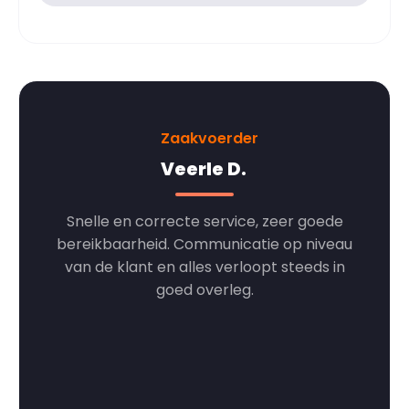
oerder
Zaakvoerder
e D.
Kris De Wachter
ervice, zeer goede
Snelle en correcte service, altijd
unicatie op niveau
bereikbaar en beschikbaar als je ze 
 verloopt steeds in
hebt
erleg.