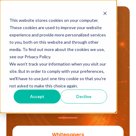
This website stores cookies on your computer.
These cookies are used to improve your website
experience and provide more personalized services
to you, both on this website and through other
media. To find out more about the cookies we use,
Voor Belgische KMO's
see our Privacy Policy.
We won't track your information when you visit our
Alle whitepapers,
site. But in order to comply with your preferences,
we'll have to use just one tiny cookie so that you're
gidsen en tools op
not asked to make this choice again.
Accept
Decline
één plek
Whitepapers